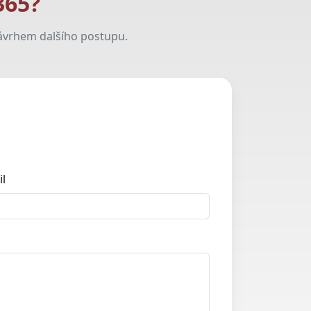
365?
ávrhem dalšího postupu.
il