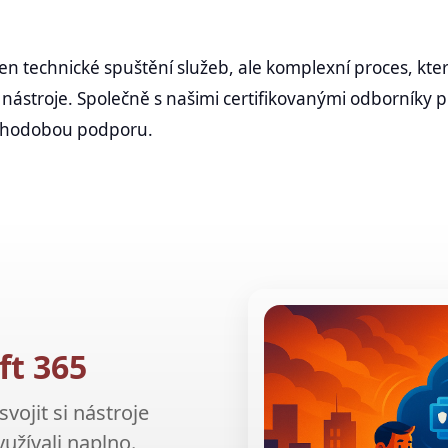
en technické spuštění služeb, ale komplexní proces, kte
 nástroje. Společně s našimi certifikovanými odborníky 
ouhodobou podporu.
ft 365
ojit si nástroje
yužívali naplno.